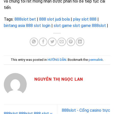
và chúng tôi rất mong nhận được phản hồi để tiếp tục cải
tiến.
Tags:
888slot bet
|
888 slot judi bola
|
play slot 888
|
bintang asia 888 slot login
|
slot game slot game 888slot
|
This entry was posted in
HƯỚNG DẪN
. Bookmark the
permalink
.
NGUYỄN THỊ NGỌC LAN
888slot - Cổng casino trực
888slot 888slot 888 slot –