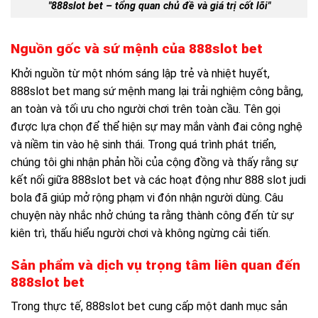
"888slot bet – tổng quan chủ đề và giá trị cốt lõi"
Nguồn gốc và sứ mệnh của 888slot bet
Khởi nguồn từ một nhóm sáng lập trẻ và nhiệt huyết,
888slot bet mang sứ mệnh mang lại trải nghiệm công bằng,
an toàn và tối ưu cho người chơi trên toàn cầu. Tên gọi
được lựa chọn để thể hiện sự may mắn vành đai công nghệ
và niềm tin vào hệ sinh thái. Trong quá trình phát triển,
chúng tôi ghi nhận phản hồi của cộng đồng và thấy rằng sự
kết nối giữa 888slot bet và các hoạt động như 888 slot judi
bola đã giúp mở rộng phạm vi đón nhận người dùng. Câu
chuyện này nhắc nhở chúng ta rằng thành công đến từ sự
kiên trì, thấu hiểu người chơi và không ngừng cải tiến.
Sản phẩm và dịch vụ trọng tâm liên quan đến
888slot bet
Trong thực tế, 888slot bet cung cấp một danh mục sản