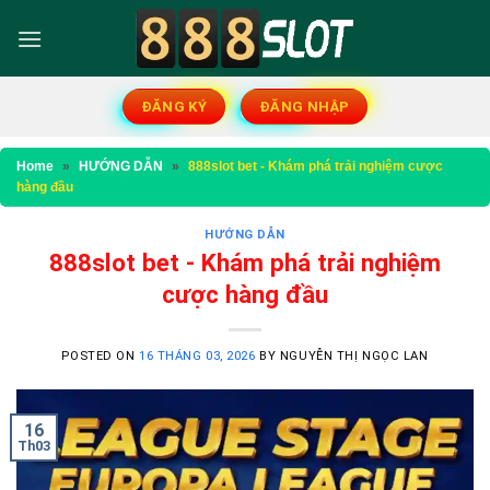
Skip
to
content
ĐĂNG KÝ
ĐĂNG NHẬP
Home
»
HƯỚNG DẪN
»
888slot bet - Khám phá trải nghiệm cược
hàng đầu
HƯỚNG DẪN
888slot bet - Khám phá trải nghiệm
cược hàng đầu
POSTED ON
16 THÁNG 03, 2026
BY
NGUYỄN THỊ NGỌC LAN
16
Th03