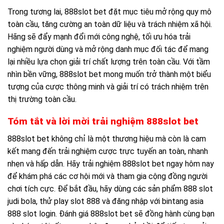
Trong tương lai, 888slot bet đặt mục tiêu mở rộng quy mô
toàn cầu, tăng cường an toàn dữ liệu và trách nhiệm xã hội.
Hãng sẽ đẩy mạnh đổi mới công nghệ, tối ưu hóa trải
nghiệm người dùng và mở rộng danh mục đối tác để mang
lại nhiều lựa chọn giải trí chất lượng trên toàn cầu. Với tầm
nhìn bền vững, 888slot bet mong muốn trở thành một biểu
tượng của cược thông minh và giải trí có trách nhiệm trên
thị trường toàn cầu.
Tóm tắt và lời mời trải nghiệm 888slot bet
888slot bet không chỉ là một thương hiệu mà còn là cam
kết mang đến trải nghiệm cược trực tuyến an toàn, nhanh
nhẹn và hấp dẫn. Hãy trải nghiệm 888slot bet ngay hôm nay
để khám phá các cơ hội mới và tham gia cộng đồng người
chơi tích cực. Để bắt đầu, hãy dùng các sản phẩm 888 slot
judi bola, thử play slot 888 và đăng nhập với bintang asia
888 slot login. Đánh giá 888slot bet sẽ đồng hành cùng bạn