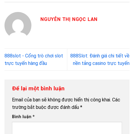
NGUYỄN THỊ NGỌC LAN
888slot - Cổng trò chơi slot
888Slot: Đánh giá chi tiết về
trực tuyến hàng đầu
nền tảng casino trực tuyến
Để lại một bình luận
Email của bạn sẽ không được hiển thị công khai.
Các
trường bắt buộc được đánh dấu
*
Bình luận
*