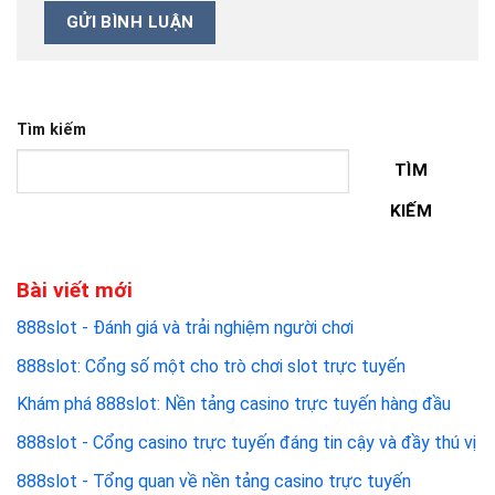
Tìm kiếm
TÌM
KIẾM
Bài viết mới
888slot - Đánh giá và trải nghiệm người chơi
888slot: Cổng số một cho trò chơi slot trực tuyến
Khám phá 888slot: Nền tảng casino trực tuyến hàng đầu
888slot - Cổng casino trực tuyến đáng tin cậy và đầy thú vị
888slot - Tổng quan về nền tảng casino trực tuyến