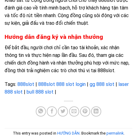
Khảo sát từ cộng đồng người chơi cho thấy 888slot được
đánh giá cao về tính minh bạch, hỗ trợ khách hàng tận tâm
và tốc độ rút tiền nhanh. Cộng đồng cũng sôi động với các
sự kiện, giải đấu và trao đổi chiến thuật.
Hướng dẫn đăng ký và nhận thưởng
Để bắt đầu, người chơi chỉ cần tạo tài khoản, xác nhận
thông tin và thực hiện nạp lần đầu. Sau đó, tham gia các
chiến dịch đồng hành và nhận thưởng phù hợp với mức nạp,
đồng thời trải nghiệm các trò chơi thú vị tại 888slot.
Tags:
888slot
|
888slot 888 slot login
|
gg 888 slot
|
laser
888 slot
|
bull 888 slot
|
This entry was posted in
HƯỚNG DẪN
. Bookmark the
permalink
.