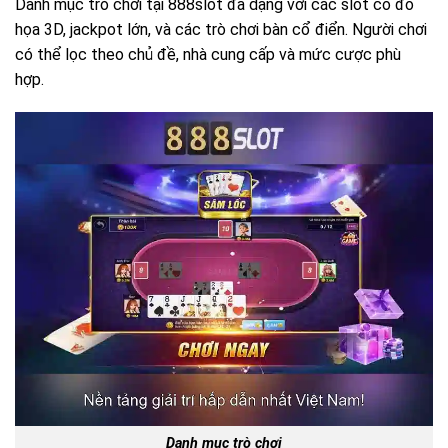
Danh mục trò chơi tại 888slot đa dạng với các slot có đồ
họa 3D, jackpot lớn, và các trò chơi bàn cổ điển. Người chơi
có thể lọc theo chủ đề, nhà cung cấp và mức cược phù
hợp.
Danh mục trò chơi