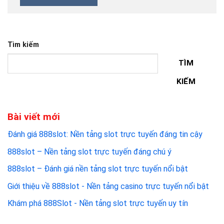
Tìm kiếm
TÌM
KIẾM
Bài viết mới
Đánh giá 888slot: Nền tảng slot trực tuyến đáng tin cậy
888slot – Nền tảng slot trực tuyến đáng chú ý
888slot – Đánh giá nền tảng slot trực tuyến nổi bật
Giới thiệu về 888slot - Nền tảng casino trực tuyến nổi bật
Khám phá 888Slot - Nền tảng slot trực tuyến uy tín