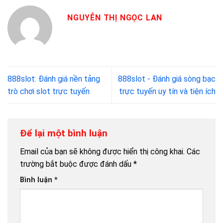
NGUYỄN THỊ NGỌC LAN
888slot: Đánh giá nền tảng
888slot - Đánh giá sòng bạc
trò chơi slot trực tuyến
trực tuyến uy tín và tiện ích
Để lại một bình luận
Email của bạn sẽ không được hiển thị công khai.
Các
trường bắt buộc được đánh dấu
*
Bình luận
*