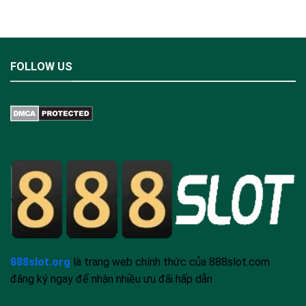
FOLLOW US
888slot.org
là trang web chính thức của 888slot.com
đăng ký ngay để nhận nhiều ưu đãi hấp dẫn