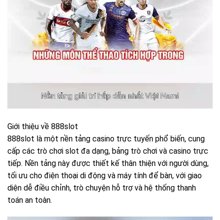
Giới thiệu về 888slot
888slot là một nền tảng casino trực tuyến phổ biến, cung
cấp các trò chơi slot đa dạng, bảng trò chơi và casino trực
tiếp. Nền tảng này được thiết kế thân thiện với người dùng,
tối ưu cho điện thoại di động và máy tính để bàn, với giao
diện dễ điều chỉnh, trò chuyện hỗ trợ và hệ thống thanh
toán an toàn.