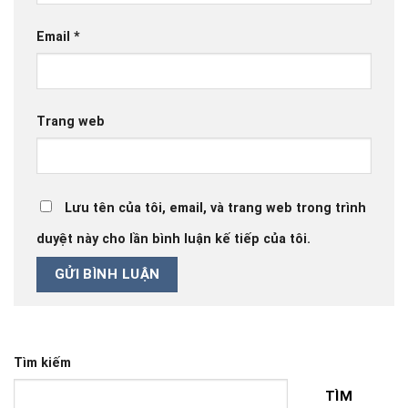
Email
*
Trang web
Lưu tên của tôi, email, và trang web trong trình
duyệt này cho lần bình luận kế tiếp của tôi.
Tìm kiếm
TÌM