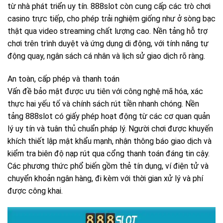
từ nhà phát triển uy tín. 888slot còn cung cấp các trò chơi
casino trực tiếp, cho phép trải nghiệm giống như ở sòng bạc
thật qua video streaming chất lượng cao. Nền tảng hỗ trợ
chơi trên trình duyệt và ứng dụng di động, với tính năng tự
động quay, ngân sách cá nhân và lịch sử giao dịch rõ ràng.
An toàn, cấp phép và thanh toán
Vấn đề bảo mật được ưu tiên với công nghệ mã hóa, xác
thực hai yếu tố và chính sách rút tiền nhanh chóng. Nền
tảng 888slot có giấy phép hoạt động từ các cơ quan quản
lý uy tín và tuân thủ chuẩn pháp lý. Người chơi được khuyến
khích thiết lập mật khẩu mạnh, nhận thông báo giao dịch và
kiểm tra biên độ nạp rút qua cổng thanh toán đáng tin cậy.
Các phương thức phổ biến gồm thẻ tín dụng, ví điện tử và
chuyển khoản ngân hàng, đi kèm với thời gian xử lý và phí
được công khai.