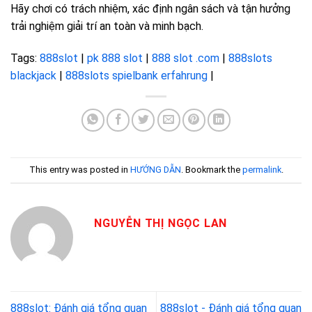
Hãy chơi có trách nhiệm, xác định ngân sách và tận hưởng
trải nghiệm giải trí an toàn và minh bạch.
Tags:
888slot
|
pk 888 slot
|
888 slot .com
|
888slots
blackjack
|
888slots spielbank erfahrung
|
This entry was posted in
HƯỚNG DẪN
. Bookmark the
permalink
.
NGUYỄN THỊ NGỌC LAN
888slot: Đánh giá tổng quan
888slot - Đánh giá tổng quan