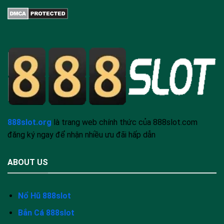
888slot.org
là trang web chính thức của 888slot.com
đăng ký ngay để nhận nhiều ưu đãi hấp dẫn
ABOUT US
Nổ Hũ 888slot
Bắn Cá 888slot