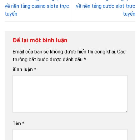
về nền tảng casino slots trực
về nền tảng cược slot trực
tuyến
tuyến
Để lại một bình luận
Email của bạn sẽ không được hiển thị công khai.
Các
trường bắt buộc được đánh dấu
*
Bình luận
*
Tên
*