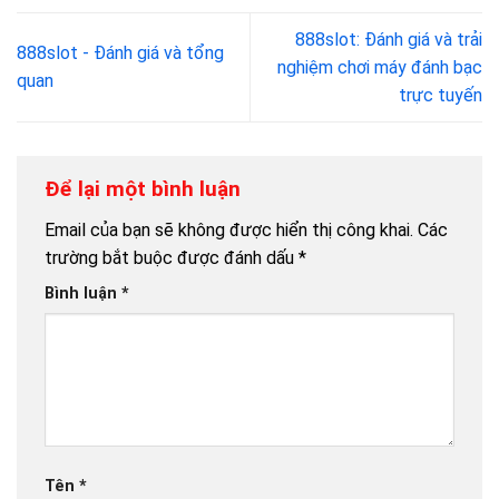
888slot: Đánh giá và trải
888slot - Đánh giá và tổng
nghiệm chơi máy đánh bạc
quan
trực tuyến
Để lại một bình luận
Email của bạn sẽ không được hiển thị công khai.
Các
trường bắt buộc được đánh dấu
*
Bình luận
*
Tên
*