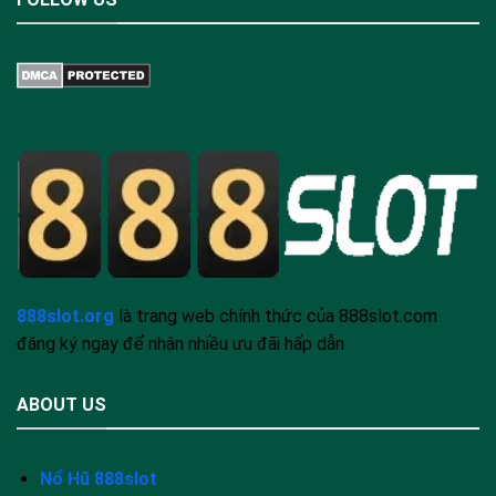
888slot.org
là trang web chính thức của 888slot.com
đăng ký ngay để nhận nhiều ưu đãi hấp dẫn
ABOUT US
Nổ Hũ 888slot