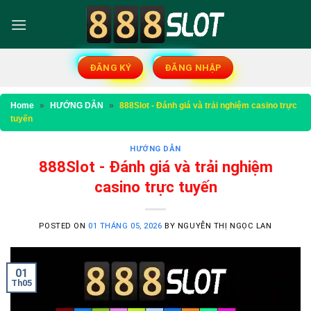
Skip
to
content
ĐĂNG KÝ
ĐĂNG NHẬP
Home
»
HƯỚNG DẪN
»
888Slot - Đánh giá và trải nghiệm casino trực
tuyến
HƯỚNG DẪN
888Slot - Đánh giá và trải nghiệm
casino trực tuyến
POSTED ON
01 THÁNG 05, 2026
BY
NGUYỄN THỊ NGỌC LAN
01
Th05