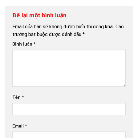
Để lại một bình luận
Email của bạn sẽ không được hiển thị công khai.
Các
trường bắt buộc được đánh dấu
*
Bình luận
*
Tên
*
Email
*