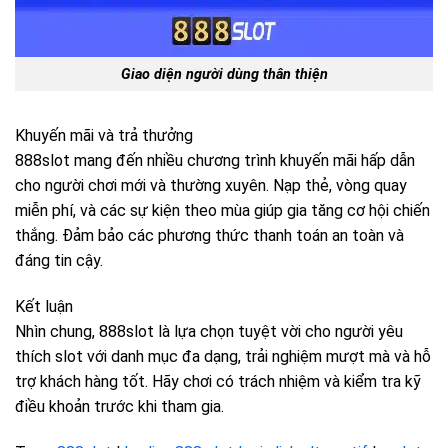
Giao diện người dùng thân thiện
Khuyến mãi và trả thưởng
888slot mang đến nhiều chương trình khuyến mãi hấp dẫn
cho người chơi mới và thường xuyên. Nạp thẻ, vòng quay
miễn phí, và các sự kiện theo mùa giúp gia tăng cơ hội chiến
thắng. Đảm bảo các phương thức thanh toán an toàn và
đáng tin cậy.
Kết luận
Nhìn chung, 888slot là lựa chọn tuyệt vời cho người yêu
thích slot với danh mục đa dạng, trải nghiệm mượt mà và hỗ
trợ khách hàng tốt. Hãy chơi có trách nhiệm và kiểm tra kỹ
điều khoản trước khi tham gia.