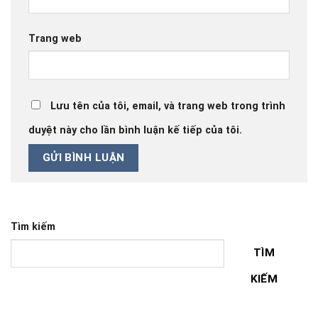
Trang web
Lưu tên của tôi, email, và trang web trong trình
duyệt này cho lần bình luận kế tiếp của tôi.
Tìm kiếm
TÌM
KIẾM