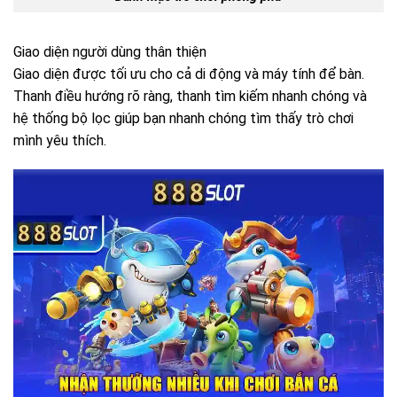
Giao diện người dùng thân thiện
Giao diện được tối ưu cho cả di động và máy tính để bàn.
Thanh điều hướng rõ ràng, thanh tìm kiếm nhanh chóng và
hệ thống bộ lọc giúp bạn nhanh chóng tìm thấy trò chơi
mình yêu thích.