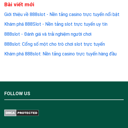
Bài viết mới
Giới thiệu về 888slot - Nền tảng casino trực tuyến nổi bật
Khám phá 888Slot - Nền tảng slot trực tuyến uy tín
888slot - Đánh giá và trải nghiệm người chơi
888slot: Cổng số một cho trò chơi slot trực tuyến
Khám phá 888slot: Nền tảng casino trực tuyến hàng đầu
FOLLOW US