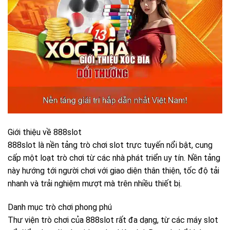
Giới thiệu về 888slot
888slot là nền tảng trò chơi slot trực tuyến nổi bật, cung
cấp một loạt trò chơi từ các nhà phát triển uy tín. Nền tảng
này hướng tới người chơi với giao diện thân thiện, tốc độ tải
nhanh và trải nghiệm mượt mà trên nhiều thiết bị.
Danh mục trò chơi phong phú
Thư viện trò chơi của 888slot rất đa dạng, từ các máy slot