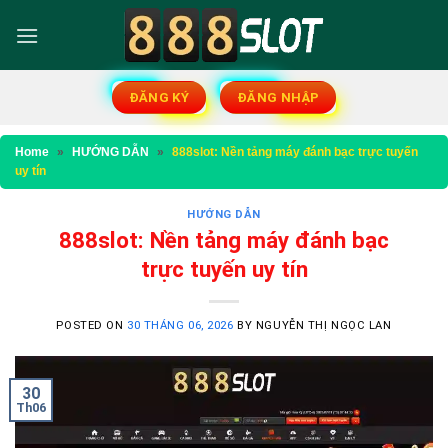
Skip
to
content
ĐĂNG KÝ
ĐĂNG NHẬP
Home
»
HƯỚNG DẪN
»
888slot: Nền tảng máy đánh bạc trực tuyến
uy tín
HƯỚNG DẪN
888slot: Nền tảng máy đánh bạc
trực tuyến uy tín
POSTED ON
30 THÁNG 06, 2026
BY
NGUYỄN THỊ NGỌC LAN
30
Th06