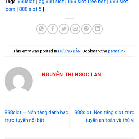
Tags:
888slot
|
pg 888 slot
|
888 slot free bet
|
888 slot
.com
|
888 slot 5
|
This entry was posted in
HƯỚNG DẪN
. Bookmark the
permalink
.
NGUYỄN THỊ NGỌC LAN
888slot – Nền tảng đánh bạc
888slot: Nen tảng slot trực
trực tuyến nổi bật
tuyến an toàn và thú vị