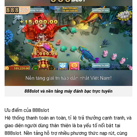
888slot và nền tảng máy đánh bạc trực tuyến
Ưu điểm của 888slot
Hệ thống thanh toán an toàn, tỉ lệ trả thưởng cạnh tranh, và
giao diện người dùng thân thiện là ba yếu tố nổi bật tại
888slot. Nền tảng hỗ trợ nhiều phương thức nạp rút, cùng