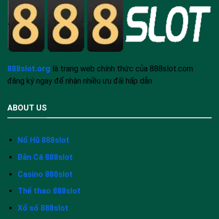
888slot.org
là trang web chính thức của 888slot.com
đăng ký ngay để nhận nhiều ưu đãi hấp dẫn
ABOUT US
Nổ Hũ 888slot
Bắn Cá 888slot
Casino 888slot
Thể thao 888slot
Xổ số 888slot