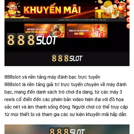
888slot và nền tảng máy đánh bạc trực tuyến
888slot là nền tảng giải trí trực tuyến chuyên về máy đánh
bạc, mang đến danh sách trò chơi đa dạng, từ các máy 3
reels cổ điển đến các phiên bản video hiện đại với đồ họa
sắc nét và âm thanh sống động. Người chơi có thể truy cập
từ mọi thiết bị và tham gia các sự kiện khuyến mãi hấp dẫn.