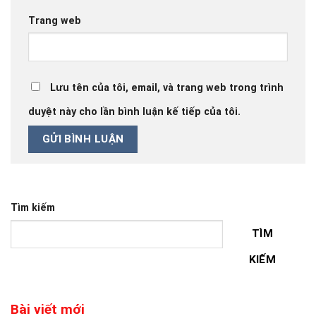
Trang web
Lưu tên của tôi, email, và trang web trong trình
duyệt này cho lần bình luận kế tiếp của tôi.
Tìm kiếm
TÌM
KIẾM
Bài viết mới