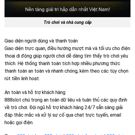
Trò chơi và nhà cung cấp
Giao diện người dùng và thanh toán
Giao diện trực quan, điều hướng mượt mà và tối ưu cho điện
thoại di động giúp người chơi dễ dàng tìm thấy trò chơi yêu
thích. Hệ thống thanh toán tích hợp nhiều phương thức
thanh toán an toàn và nhanh chóng, kèm theo các tùy chọn
rút tiền linh hoạt.
An toàn và hỗ trợ khách hàng
888slot chú trọng an toàn dữ liệu và tuân thủ các quy định
về trò chơi. Đội ngũ hỗ trợ khách hàng 24/7 sẵn sàng giải
đáp thắc mắc và xử lý sự cố qua chat trực tuyến, email
hoặc gọi điện.