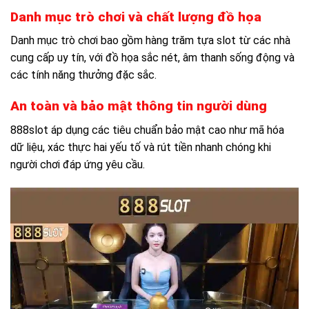
Danh mục trò chơi và chất lượng đồ họa
Danh mục trò chơi bao gồm hàng trăm tựa slot từ các nhà
cung cấp uy tín, với đồ họa sắc nét, âm thanh sống động và
các tính năng thưởng đặc sắc.
An toàn và bảo mật thông tin người dùng
888slot áp dụng các tiêu chuẩn bảo mật cao như mã hóa
dữ liệu, xác thực hai yếu tố và rút tiền nhanh chóng khi
người chơi đáp ứng yêu cầu.