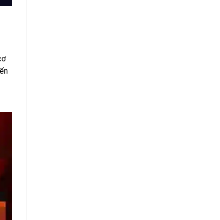
cơ
iến