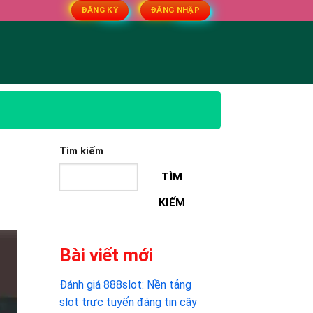
ĐĂNG KÝ
ĐĂNG NHẬP
Tìm kiếm
TÌM
KIẾM
Bài viết mới
Đánh giá 888slot: Nền tảng
slot trực tuyến đáng tin cậy