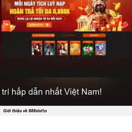
Giới thiệu về 888slot\n