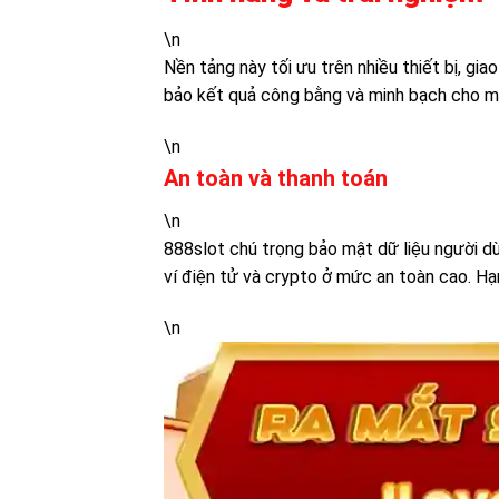
\n
Nền tảng này tối ưu trên nhiều thiết bị, gi
bảo kết quả công bằng và minh bạch cho mọ
\n
An toàn và thanh toán
\n
888slot chú trọng bảo mật dữ liệu người dù
ví điện tử và crypto ở mức an toàn cao. Hạ
\n