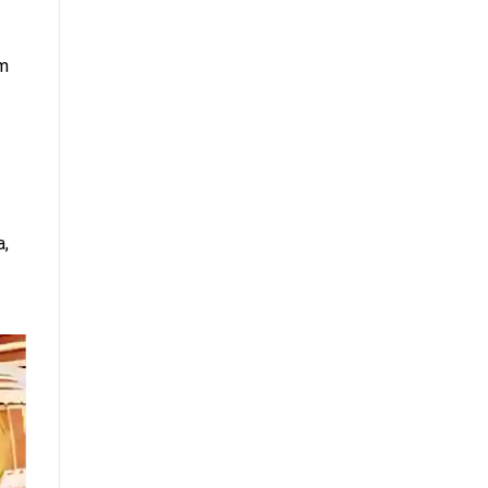
ảm
a,