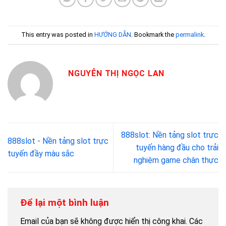
This entry was posted in
HƯỚNG DẪN
. Bookmark the
permalink
.
NGUYỄN THỊ NGỌC LAN
888slot: Nền tảng slot trực
888slot - Nền tảng slot trực
tuyến hàng đầu cho trải
tuyến đầy màu sắc
nghiệm game chân thực
Để lại một bình luận
Email của bạn sẽ không được hiển thị công khai.
Các