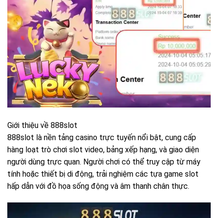
Giới thiệu về 888slot
888slot là nền tảng casino trực tuyến nổi bật, cung cấp
hàng loạt trò chơi slot video, bảng xếp hạng, và giao diện
người dùng trực quan. Người chơi có thể truy cập từ máy
tính hoặc thiết bị di động, trải nghiệm các tựa game slot
hấp dẫn với đồ họa sống động và âm thanh chân thực.