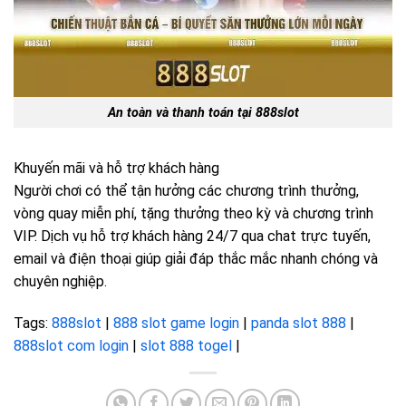
An toàn và thanh toán tại 888slot
Khuyến mãi và hỗ trợ khách hàng
Người chơi có thể tận hưởng các chương trình thưởng,
vòng quay miễn phí, tặng thưởng theo kỳ và chương trình
VIP. Dịch vụ hỗ trợ khách hàng 24/7 qua chat trực tuyến,
email và điện thoại giúp giải đáp thắc mắc nhanh chóng và
chuyên nghiệp.
Tags:
888slot
|
888 slot game login
|
panda slot 888
|
888slot com login
|
slot 888 togel
|