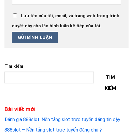
Lưu tên của tôi, email, và trang web trong trình
duyệt này cho lần bình luận kế tiếp của tôi.
Tìm kiếm
TÌM
KIẾM
Bài viết mới
Đánh giá 888slot: Nền tảng slot trực tuyến đáng tin cậy
888slot – Nền tảng slot trực tuyến đáng chú ý