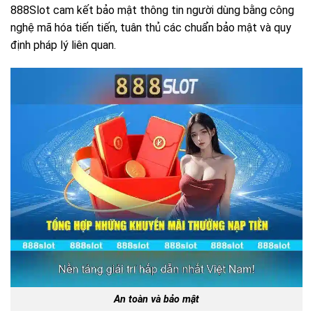
888Slot cam kết bảo mật thông tin người dùng bằng công
nghệ mã hóa tiến tiến, tuân thủ các chuẩn bảo mật và quy
định pháp lý liên quan.
An toàn và bảo mật