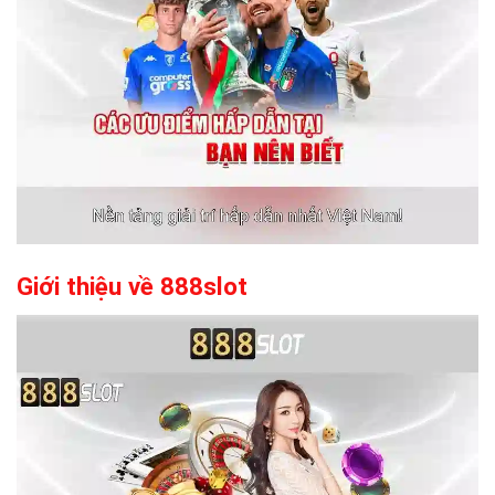
Giới thiệu về 888slot