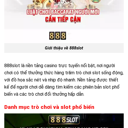
Giới thiệu về 888slot
888slot là nền tảng casino trực tuyến nổi bật, nơi người
chơi có thể thưởng thức hàng trăm trò chơi slot sống động,
với đồ họa sắc nét và nhịp độ nhanh. Nền tảng được thiết
kế để người chơi dễ dàng tìm kiếm các phiên bản slot phổ
biến và các trò chơi đổi thưởng hấp dẫn.
Danh mục trò chơi và slot phổ biến