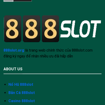
888slot.org
là trang web chính thức của 888slot.com
đăng ký ngay để nhận nhiều ưu đãi hấp dẫn
ABOUT US
Nổ Hũ 888slot
Bắn Cá 888slot
Casino 888slot