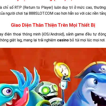
à chỉ số RTP (Return to Player) luôn duy trì ở mức cao, thườ
ời của người chơi tại 888SLOT.COM cao hơn hẳn so với các nền tảng
Giao Diện Thân Thiện Trên Mọi Thiết Bị
ay điện thoại thông minh (iOS/Android), sảnh game đều tự động 
hông giật lag, mang lại trải nghiệm
casino
bỏ túi mọi lúc mọi nơi.