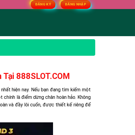
ĐĂNG KÝ
ĐĂNG NHẬP
ớn Tại 888SLOT.COM
m nhất hiện nay. Nếu bạn đang tìm kiếm một
ot chính là điểm dừng chân hoàn hảo. Không
oàn và đầy lôi cuốn, được thiết kế riêng để