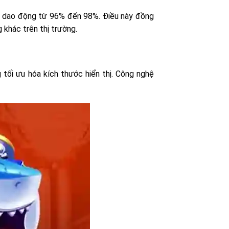
ng dao động từ 96% đến 98%. Điều này đồng
 khác trên thị trường.
tối ưu hóa kích thước hiển thị. Công nghệ