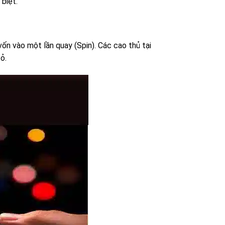
 biệt.
ốn vào một lần quay (Spin). Các cao thủ tại
ỏ.