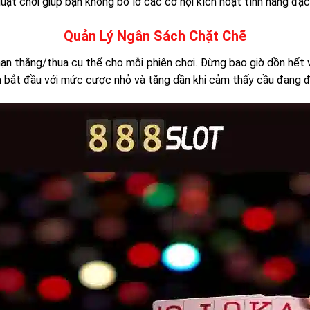
 luật chơi giúp bạn không bỏ lỡ các cơ hội kích hoạt tính năng đặc
Quản Lý Ngân Sách Chặt Chẽ
hạn thắng/thua cụ thể cho mỗi phiên chơi. Đừng bao giờ dồn hết v
bắt đầu với mức cược nhỏ và tăng dần khi cảm thấy cầu đang đ