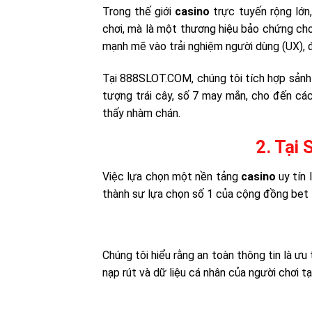
Trong thế giới
casino
trực tuyến rộng lớn
chơi, mà là một thương hiệu bảo chứng cho
mạnh mẽ vào trải nghiệm người dùng (UX), 
Tại 888SLOT.COM, chúng tôi tích hợp sảnh 
tượng trái cây, số 7 may mắn, cho đến các
thấy nhàm chán.
2. Tại
Việc lựa chọn một nền tảng
casino
uy tín 
thành sự lựa chọn số 1 của cộng đồng bet 
Chúng tôi hiểu rằng an toàn thông tin là 
nạp rút và dữ liệu cá nhân của người chơi tạ