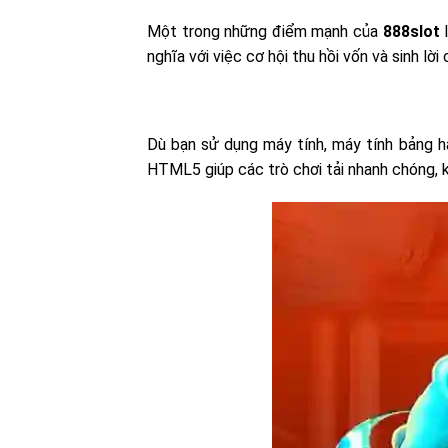
Một trong những điểm mạnh của
888slot
l
nghĩa với việc cơ hội thu hồi vốn và sinh l
Dù bạn sử dụng máy tính, máy tính bảng h
HTML5 giúp các trò chơi tải nhanh chóng, k