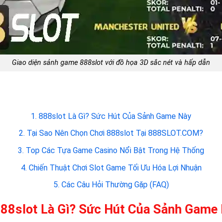
Giao diện sảnh game 888slot với đồ họa 3D sắc nét và hấp dẫn
1. 888slot Là Gì? Sức Hút Của Sảnh Game Này
2. Tại Sao Nên Chọn Chơi 888slot Tại 888SLOT.COM?
3. Top Các Tựa Game Casino Nổi Bật Trong Hệ Thống
4. Chiến Thuật Chơi Slot Game Tối Ưu Hóa Lợi Nhuận
5. Các Câu Hỏi Thường Gặp (FAQ)
888slot Là Gì? Sức Hút Của Sảnh Game