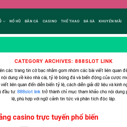
Ủ
NỔ HŨ
BẮN CÁ
CASINO
THỂ THAO
ĐÁ GÀ
KHUYẾN MÃI
CATEGORY ARCHIVES:
888SLOT LINK
ên các trang tin cờ bạc nhằm gom nhóm các bài viết liên quan đến 
 nội dung về kèo nhà cái, tỷ lệ bóng đá và biến động của cược mộ
iết liên quan đến diễn biến tỷ lệ, cách diễn giải dữ liệu và kin
ị đầu tư.
888slot link
trở thành chỉ mục tham khảo cho nội dung p
lệ, phù hợp với ngữ cảnh tin tức và phân tích độc lập.
ảng casino trực tuyến phổ biến