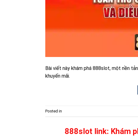
Bài viết này khám phá 888slot, một nền tảng
khuyến mãi.
Posted in
888slot link: Khám p