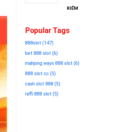
KIẾM
Popular Tags
888slot (147)
bet 888 slot (6)
mahjong ways 888 slot (6)
888 slot cc (5)
cash slot 888 (5)
raffi 888 slot (5)