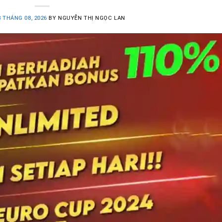
8 THÁNG 08, 2026
BY
NGUYỄN THỊ NGỌC LAN