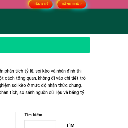
ĐĂNG KÝ
ĐĂNG NHẬP
phân tích tỷ lệ, soi kèo và nhận định thị
t cách tổng quan, không đi vào chi tiết trò
h nghiệm soi kèo ở mức độ nhận thức chung,
hân tích, so sánh nguồn dữ liệu và bảng tỷ
Tìm kiếm
TÌM