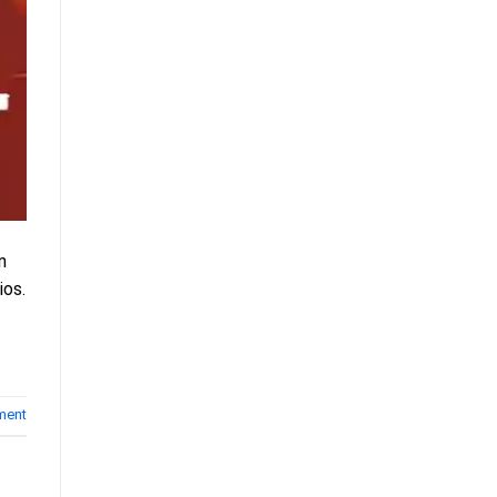
n
ios.
ment