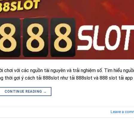
i chơi với các nguồn tài nguyên và trải nghiệm số. Tìm hiểu nguồ
 thời gợi ý cách tải 888slot như tải 888slot và 888 slot tải app 
CONTINUE READING
→
Leave a com