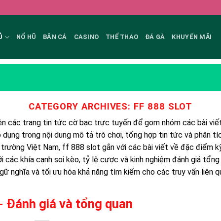
Ủ
NỔ HŨ
BẮN CÁ
CASINO
THỂ THAO
ĐÁ GÀ
KHUYẾN MÃI
CATEGORY ARCHIVES:
FF 888 SLOT
rên các trang tin tức cờ bạc trực tuyến để gom nhóm các bài viế
dụng trong nội dung mô tả trò chơi, tổng hợp tin tức và phân tíc
 trường Việt Nam, ff 888 slot gắn với các bài viết về đặc điểm k
với các khía cạnh soi kèo, tỷ lệ cược và kinh nghiệm đánh giá tổ
ngữ nghĩa và tối ưu hóa khả năng tìm kiếm cho các truy vấn liên q
- Đánh giá và tổng quan