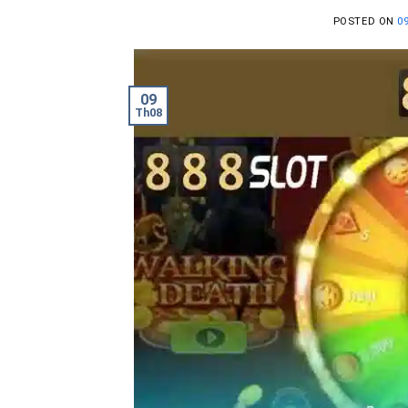
POSTED ON
0
09
Th08