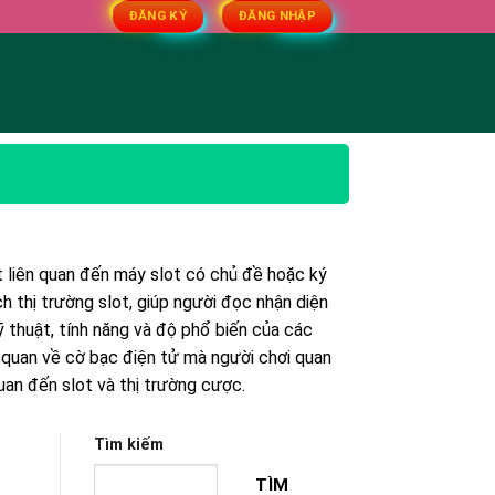
ĐĂNG KÝ
ĐĂNG NHẬP
t liên quan đến máy slot có chủ đề hoặc ký
h thị trường slot, giúp người đọc nhận diện
ỹ thuật, tính năng và độ phổ biến của các
ng quan về cờ bạc điện tử mà người chơi quan
uan đến slot và thị trường cược.
Tìm kiếm
TÌM