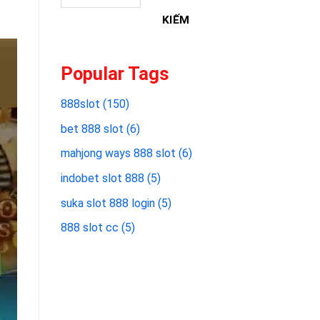
KIẾM
Popular Tags
888slot (150)
bet 888 slot (6)
mahjong ways 888 slot (6)
indobet slot 888 (5)
suka slot 888 login (5)
888 slot cc (5)