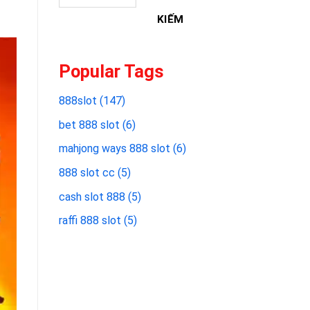
KIẾM
Popular Tags
888slot (147)
bet 888 slot (6)
mahjong ways 888 slot (6)
888 slot cc (5)
cash slot 888 (5)
raffi 888 slot (5)