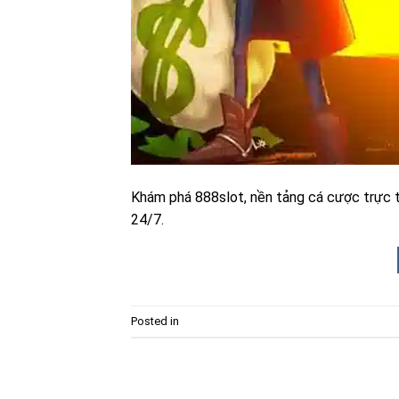
Khám phá 888slot, nền tảng cá cược trực tu
24/7.
Posted in