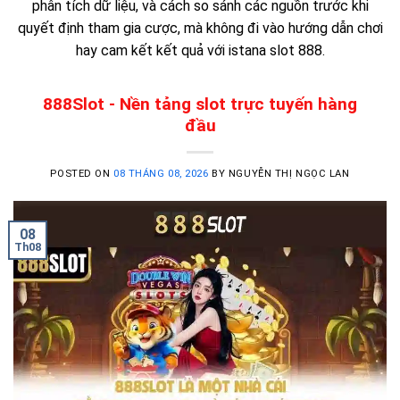
phân tích dữ liệu, và cách so sánh các nguồn trước khi
quyết định tham gia cược, mà không đi vào hướng dẫn chơi
hay cam kết kết quả với istana slot 888.
888Slot - Nền tảng slot trực tuyến hàng
đầu
POSTED ON
08 THÁNG 08, 2026
BY
NGUYỄN THỊ NGỌC LAN
08
Th08