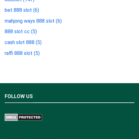
bet 888 slot (6)
mahjong ways 888 slot (6)
888 slot cc (5)
cash slot 888 (5)
raffi 888 slot (5)
FOLLOW US