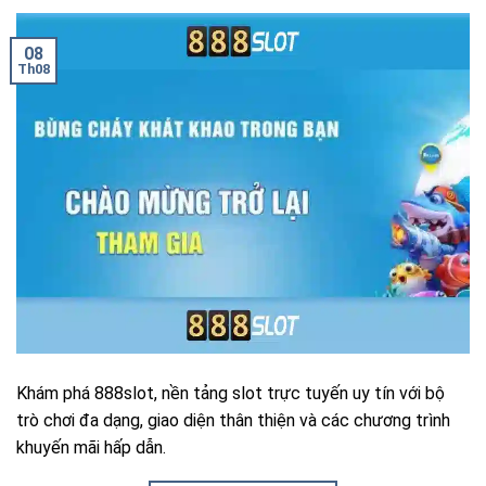
08
Th08
Khám phá 888slot, nền tảng slot trực tuyến uy tín với bộ
trò chơi đa dạng, giao diện thân thiện và các chương trình
khuyến mãi hấp dẫn.