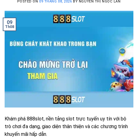
POSTED ON
09 THÁNG 08, 2026
BY
NGUYỄN THỊ NGỌC LAN
09
Th08
Khám phá 888slot, nền tảng slot trực tuyến uy tín với bộ
trò chơi đa dạng, giao diện thân thiện và các chương trình
khuyến mãi hấp dẫn.