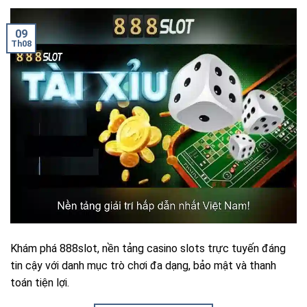
09
Th08
Khám phá 888slot, nền tảng casino slots trực tuyến đáng
tin cậy với danh mục trò chơi đa dạng, bảo mật và thanh
toán tiện lợi.