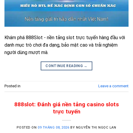
Khám phá 888Slot - nền tảng slot trực tuyến hàng đầu với
danh mục trò chơi đa dạng, bảo mật cao và trải nghiệm
người dùng mượt mà.
CONTINUE READING
→
Posted in
Leave a comment
888slot: Đánh giá nền tảng casino slots
trực tuyến
POSTED ON
09 THÁNG 08, 2026
BY
NGUYỄN THỊ NGỌC LAN