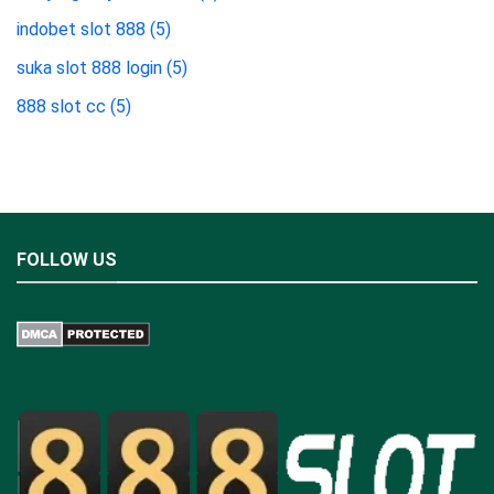
indobet slot 888 (5)
suka slot 888 login (5)
888 slot cc (5)
FOLLOW US