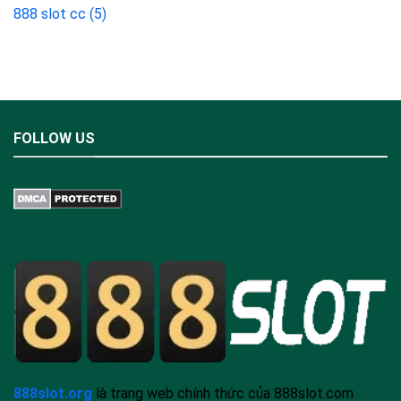
888 slot cc (5)
FOLLOW US
888slot.org
là trang web chính thức của 888slot.com