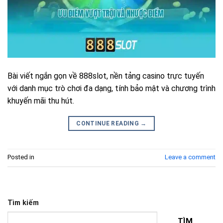
Bài viết ngắn gọn về 888slot, nền tảng casino trực tuyến
với danh mục trò chơi đa dạng, tính bảo mật và chương trình
khuyến mãi thu hút.
CONTINUE READING
→
Posted in
Leave a comment
Tìm kiếm
TÌM