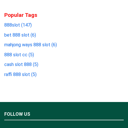
Popular Tags
888slot (147)
bet 888 slot (6)
mahjong ways 888 slot (6)
888 slot cc (5)
cash slot 888 (5)
raffi 888 slot (5)
FOLLOW US