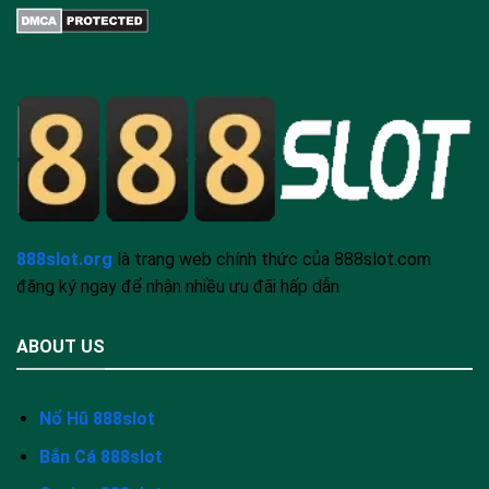
888slot.org
là trang web chính thức của 888slot.com
đăng ký ngay để nhận nhiều ưu đãi hấp dẫn
ABOUT US
Nổ Hũ 888slot
Bắn Cá 888slot