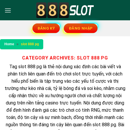
Skip
to
content
ĐĂNG KÝ
ĐĂNG NHẬP
Home
»
slot 888 pg
CATEGORY ARCHIVES:
SLOT 888 PG
Tag slot 888 pg là thẻ nội dung xác định các bài viết và
phân tích liên quan đến trò chơi slot trực tuyến, với cách
hiểu phổ biến là tập trung vào các yếu tố cược và thị
trường như kèo nhà cái, tỷ lệ bóng đá và soi kèo, nhằm cung
cấp nhận thức về xu hướng người chơi và chất lượng nội
dung trên nền tảng casino trực tuyến. Nội dung được dùng
để định hình đánh giá các trò chơi có tính RNG, mức thanh
toán, độ tin cậy và sự minh bạch, đồng thời nhấn mạnh các
nguồn thông tin đáng tin cậy liên quan đến slot 888 pg. Bài