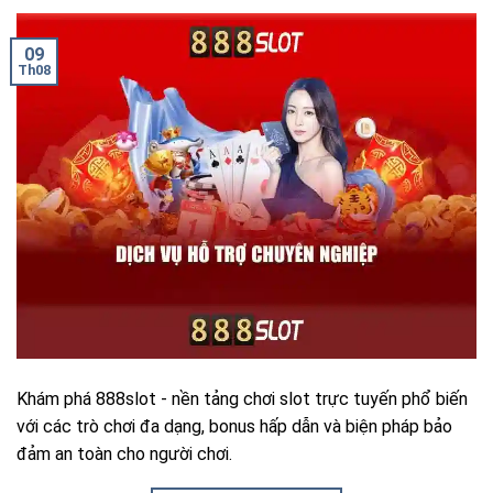
09
Th08
Khám phá 888slot - nền tảng chơi slot trực tuyến phổ biến
với các trò chơi đa dạng, bonus hấp dẫn và biện pháp bảo
đảm an toàn cho người chơi.