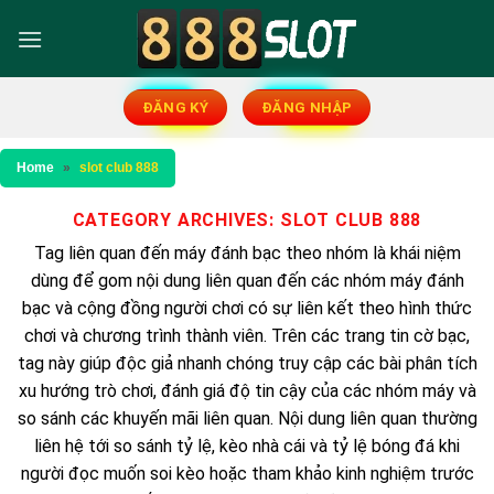
Skip
to
content
ĐĂNG KÝ
ĐĂNG NHẬP
Home
»
slot club 888
CATEGORY ARCHIVES:
SLOT CLUB 888
Tag liên quan đến máy đánh bạc theo nhóm là khái niệm
dùng để gom nội dung liên quan đến các nhóm máy đánh
bạc và cộng đồng người chơi có sự liên kết theo hình thức
chơi và chương trình thành viên. Trên các trang tin cờ bạc,
tag này giúp độc giả nhanh chóng truy cập các bài phân tích
xu hướng trò chơi, đánh giá độ tin cậy của các nhóm máy và
so sánh các khuyến mãi liên quan. Nội dung liên quan thường
liên hệ tới so sánh tỷ lệ, kèo nhà cái và tỷ lệ bóng đá khi
người đọc muốn soi kèo hoặc tham khảo kinh nghiệm trước