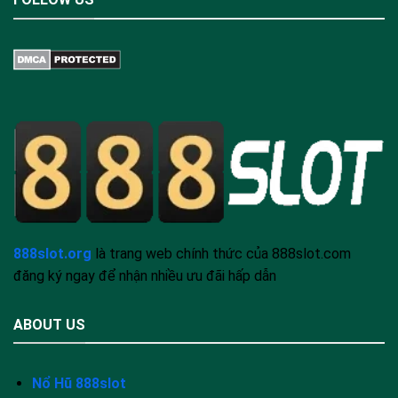
888slot.org
là trang web chính thức của 888slot.com
đăng ký ngay để nhận nhiều ưu đãi hấp dẫn
ABOUT US
Nổ Hũ 888slot