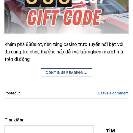
Khám phá 888slot, nền tảng casino trực tuyến nổi bật với
đa dạng trò chơi, thưởng hấp dẫn và trải nghiệm mượt mà
trên di động.
CONTINUE READING
→
Posted in
Leave a comment
Tìm kiếm
TÌM