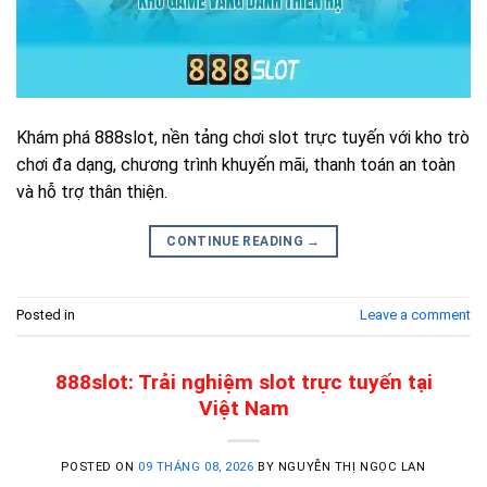
Khám phá 888slot, nền tảng chơi slot trực tuyến với kho trò
chơi đa dạng, chương trình khuyến mãi, thanh toán an toàn
và hỗ trợ thân thiện.
CONTINUE READING
→
Posted in
Leave a comment
888slot: Trải nghiệm slot trực tuyến tại
Việt Nam
POSTED ON
09 THÁNG 08, 2026
BY
NGUYỄN THỊ NGỌC LAN