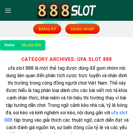
Skip
to
content
ĐĂNG KÝ
ĐĂNG NHẬP
Home
»
ufa slot 888
CATEGORY ARCHIVES:
UFA SLOT 888
ufa slot 888 là một thẻ tag được dùng để gom nhóm nội
dung liên quan đến phân tích cược trực tuyến và nhận định
thị trường trong cộng đồng người chơi Việt Nam. Thẻ này
được hiểu là tag phân loại dành cho các bài viết mô tả khía
cạnh nhận thức, khái niệm và tín hiệu thị trường thay vì bài
tập hướng dẫn chơi. Trong ngữ cảnh kèo nhà cái, tỷ lệ bóng
đá, soi kèo và kinh nghiệm soi kèo, nội dung gắn với
ufa slot
888
tập trung vào giải thích các thuật ngữ, cách diễn đạt và
cách đánh giá nguồn tin, sự biến động của tỷ lệ và các yếu