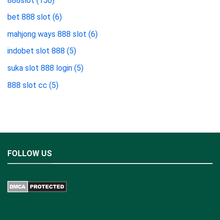
888slot (150)
bet 888 slot (6)
mahjong ways 888 slot (6)
indobet slot 888 (5)
suka slot 888 login (5)
888 slot cc (5)
FOLLOW US