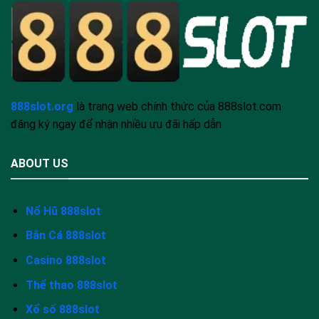
888slot.org
là trang web chính thức của 888slot.com
đăng ký ngay để nhận nhiều ưu đãi hấp dẫn
ABOUT US
Nổ Hũ 888slot
Bắn Cá 888slot
Casino 888slot
Thể thao 888slot
Xổ số 888slot