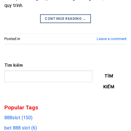
quy trình.
CONTINUE READING
→
Posted in
Leave a comment
Tìm kiếm
TÌM
KIẾM
Popular Tags
888slot (150)
bet 888 slot (6)