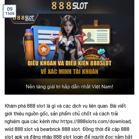
09
Th08
Khám phá 888 slot là gì và các dịch vụ liên quan. Bài viết
giới thiệu nguồn gốc, sản phẩm chủ chốt và cách trải
nghiệm qua các kênh như https://888slots.com/download,
wild 888 slot và bearbrick 888 slot. Đồng thời đề cập 888
slot apk và đăng nhập 888 slot login để người đọc nắm bắt