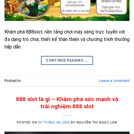
Khám phá 888slot, nền tảng chơi máy xèng trực tuyến với
đa dạng trò chơi, thiết kế thân thiện và chương trình thưởng
hấp dẫn.
CONTINUE READING
→
Posted in
Leave a comment
888 slot là gì – Khám phá sức mạnh và
trải nghiệm 888 slot
POSTED ON
09 THÁNG 08, 2026
BY
NGUYỄN THỊ NGỌC LAN