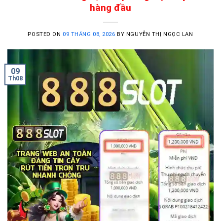
hàng đầu
POSTED ON
09 THÁNG 08, 2026
BY
NGUYỄN THỊ NGỌC LAN
09
Th08