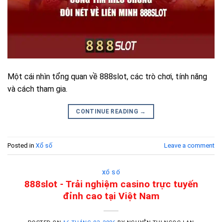
Một cái nhìn tổng quan về 888slot, các trò chơi, tính năng
và cách tham gia.
CONTINUE READING
→
Posted in
Xổ số
Leave a comment
XỔ SỐ
888slot - Trải nghiệm casino trực tuyến
đỉnh cao tại Việt Nam