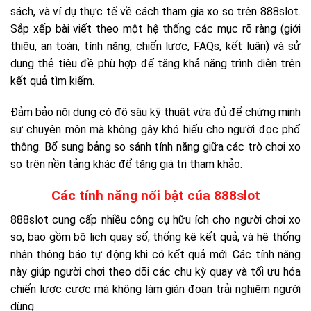
sách, và ví dụ thực tế về cách tham gia xo so trên 888slot.
Sắp xếp bài viết theo một hệ thống các mục rõ ràng (giới
thiệu, an toàn, tính năng, chiến lược, FAQs, kết luận) và sử
dụng thẻ tiêu đề phù hợp để tăng khả năng trình diễn trên
kết quả tìm kiếm.
Đảm bảo nội dung có độ sâu kỹ thuật vừa đủ để chứng minh
sự chuyên môn mà không gây khó hiểu cho người đọc phổ
thông. Bổ sung bảng so sánh tính năng giữa các trò chơi xo
so trên nền tảng khác để tăng giá trị tham khảo.
Các tính năng nổi bật của 888slot
888slot cung cấp nhiều công cụ hữu ích cho người chơi xo
so, bao gồm bộ lịch quay số, thống kê kết quả, và hệ thống
nhận thông báo tự động khi có kết quả mới. Các tính năng
này giúp người chơi theo dõi các chu kỳ quay và tối ưu hóa
chiến lược cược mà không làm gián đoạn trải nghiệm người
dùng.