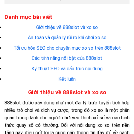
Danh mục bài viết
Giới thiệu về 888slot và xo so
An toàn và quản lý rủi ro khi chơi xo so
Tối ưu hóa SEO cho chuyên mục xo so trên 888slot
Các tính năng nổi bật của 888slot
Kỹ thuật SEO và cấu trúc nội dung
Kết luận
Giới thiệu về 888slot và xo so
888slot được xây dựng như một đại lý trực tuyến tích hợp
nhiều trò chơi và dịch vụ cược, trong đó xo so là một phần
quan trọng dành cho người chơi yêu thích xổ số và các hình
thức quay số có thưởng. Đối với nội dung xo so trên nền
tảng này, điều cốt lõi là cung cấp thông tin đầy đủ về cách