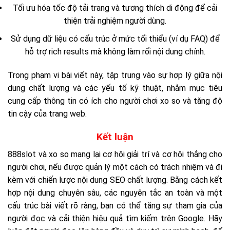
Tối ưu hóa tốc độ tải trang và tương thích di động để cải
thiện trải nghiệm người dùng.
Sử dụng dữ liệu có cấu trúc ở mức tối thiểu (ví dụ FAQ) để
hỗ trợ rich results mà không làm rối nội dung chính.
Trong phạm vi bài viết này, tập trung vào sự hợp lý giữa nội
dung chất lượng và các yếu tố kỹ thuật, nhằm mục tiêu
cung cấp thông tin có ích cho người chơi xo so và tăng độ
tin cậy của trang web.
Kết luận
888slot và xo so mang lại cơ hội giải trí và cơ hội thắng cho
người chơi, nếu được quản lý một cách có trách nhiệm và đi
kèm với chiến lược nội dung SEO chất lượng. Bằng cách kết
hợp nội dung chuyên sâu, các nguyên tắc an toàn và một
cấu trúc bài viết rõ ràng, bạn có thể tăng sự tham gia của
người đọc và cải thiện hiệu quả tìm kiếm trên Google. Hãy