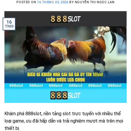
POSTED ON
16 THÁNG 03, 2026
BY
NGUYỄN THỊ NGỌC LAN
16
Th03
Khám phá 888slot, nền tảng slot trực tuyến với nhiều thể
loại game, ưu đãi hấp dẫn và trải nghiệm mượt mà trên mọi
thiết bị.