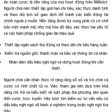
An toàn cược là nền tảng của mọi hoạt động trên 888slot.
Người chơi nên thiết lập giới hạn chi tiêu, xác thực danh tính
và theo dõi lịch sử giao dịch để tránh các biến động tài
chính ngoài ý muốn. Nền tảng được kỳ vọng phải có cơ chế
bảo mật mạnh mẽ, như mã hóa dữ liệu, xác thực hai yếu tố
và các biện pháp chống gian lận hiệu quả.
Thiết lập ngân sách thụ động và theo dõi chi tiêu hàng tuần.
Kiểm tra nguồn gốc thanh toán và bảo vệ thông tin cá nhân.
Nhận diện dấu hiệu nghi ngờ và dừng hoạt động khi cần
thiết.
Người chơi cần nhận thức rõ ràng rằng xổ số và trò chơi cá
cược có tính chất rủi ro. Việc tham gia nên dựa trên khả
năng chi trả và hiểu biết về luật pháp địa phương liên quan
đến cược trực tuyến. Hãy luôn tìm kiếm sự tư vấn nếu có
dấu hiệu nghi ngờ về hành vi nghiêm trọng hoặc nghi ngờ lừa
đảo.