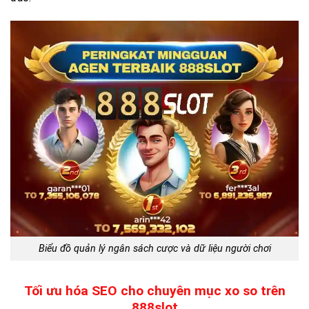
Biểu đồ quản lý ngân sách cược và dữ liệu người chơi
Tối ưu hóa SEO cho chuyên mục xo so trên
888slot