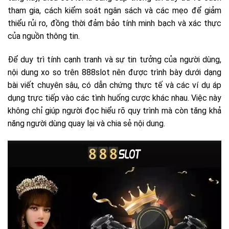
tham gia, cách kiểm soát ngân sách và các mẹo để giảm
thiểu rủi ro, đồng thời đảm bảo tính minh bạch và xác thực
của nguồn thông tin.
Để duy trì tính cạnh tranh và sự tin tưởng của người dùng,
nội dung xo so trên 888slot nên được trình bày dưới dạng
bài viết chuyên sâu, có dẫn chứng thực tế và các ví dụ áp
dụng trực tiếp vào các tình huống cược khác nhau. Việc này
không chỉ giúp người đọc hiểu rõ quy trình mà còn tăng khả
năng người dùng quay lại và chia sẻ nội dung.