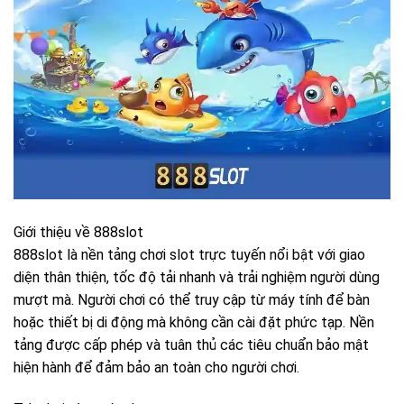
Giới thiệu về 888slot
888slot là nền tảng chơi slot trực tuyến nổi bật với giao
diện thân thiện, tốc độ tải nhanh và trải nghiệm người dùng
mượt mà. Người chơi có thể truy cập từ máy tính để bàn
hoặc thiết bị di động mà không cần cài đặt phức tạp. Nền
tảng được cấp phép và tuân thủ các tiêu chuẩn bảo mật
hiện hành để đảm bảo an toàn cho người chơi.