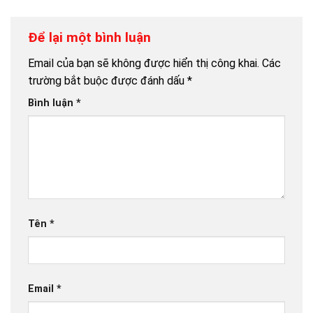
Để lại một bình luận
Email của bạn sẽ không được hiển thị công khai.
Các
trường bắt buộc được đánh dấu
*
Bình luận
*
Tên
*
Email
*