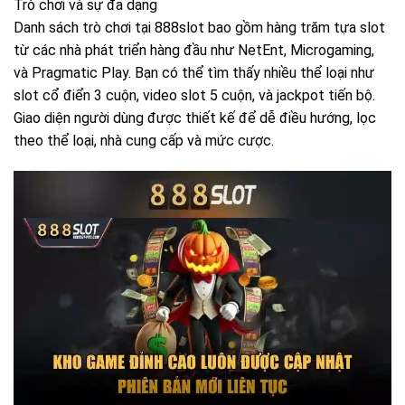
Trò chơi và sự đa dạng
Danh sách trò chơi tại 888slot bao gồm hàng trăm tựa slot
từ các nhà phát triển hàng đầu như NetEnt, Microgaming,
và Pragmatic Play. Bạn có thể tìm thấy nhiều thể loại như
slot cổ điển 3 cuộn, video slot 5 cuộn, và jackpot tiến bộ.
Giao diện người dùng được thiết kế để dễ điều hướng, lọc
theo thể loại, nhà cung cấp và mức cược.