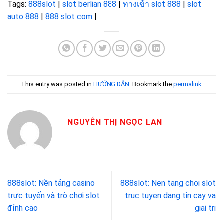
Tags:
888slot
|
slot berlian 888
|
ทางเข้า slot 888
|
slot
auto 888
|
888 slot com
|
This entry was posted in
HƯỚNG DẪN
. Bookmark the
permalink
.
NGUYỄN THỊ NGỌC LAN
888slot: Nền tảng casino
888slot: Nen tang choi slot
trực tuyến và trò chơi slot
truc tuyen dang tin cay va
đỉnh cao
giai tri