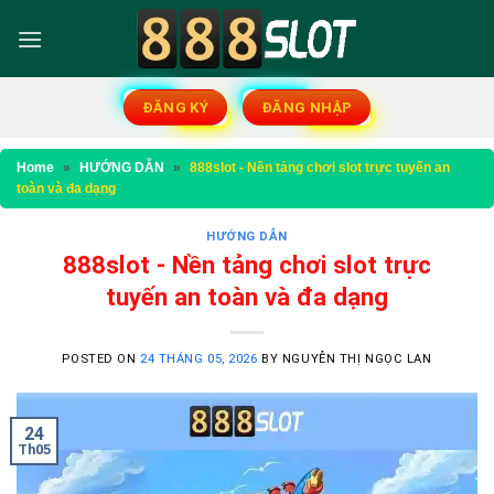
Skip
to
content
ĐĂNG KÝ
ĐĂNG NHẬP
Home
»
HƯỚNG DẪN
»
888slot - Nền tảng chơi slot trực tuyến an
toàn và đa dạng
HƯỚNG DẪN
888slot - Nền tảng chơi slot trực
tuyến an toàn và đa dạng
POSTED ON
24 THÁNG 05, 2026
BY
NGUYỄN THỊ NGỌC LAN
24
Th05