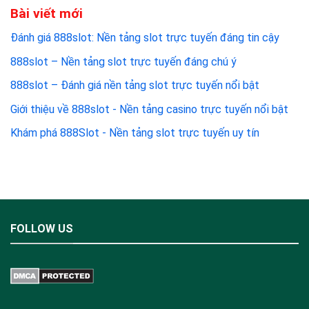
Bài viết mới
Đánh giá 888slot: Nền tảng slot trực tuyến đáng tin cậy
888slot – Nền tảng slot trực tuyến đáng chú ý
888slot – Đánh giá nền tảng slot trực tuyến nổi bật
Giới thiệu về 888slot - Nền tảng casino trực tuyến nổi bật
Khám phá 888Slot - Nền tảng slot trực tuyến uy tín
FOLLOW US