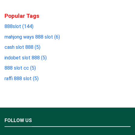
Popular Tags
888slot (144)
mahjong ways 888 slot (6)
cash slot 888 (5)
indobet slot 888 (5)
888 slot cc (5)
raffi 888 slot (5)
FOLLOW US