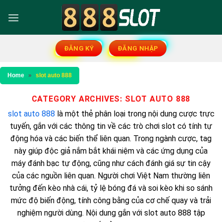
Skip
to
content
ĐĂNG KÝ
ĐĂNG NHẬP
Home
»
slot auto 888
CATEGORY ARCHIVES:
SLOT AUTO 888
slot auto 888
là một thẻ phân loại trong nội dung cược trực
tuyến, gắn với các thông tin về các trò chơi slot có tính tự
động hóa và các biến thể liên quan. Trong ngành cược, tag
này giúp độc giả nắm bắt khái niệm và các ứng dụng của
máy đánh bạc tự động, cũng như cách đánh giá sự tin cậy
của các nguồn liên quan. Người chơi Việt Nam thường liên
tưởng đến kèo nhà cái, tỷ lệ bóng đá và soi kèo khi so sánh
mức độ biến động, tính công bằng của cơ chế quay và trải
nghiệm người dùng. Nội dung gắn với slot auto 888 tập