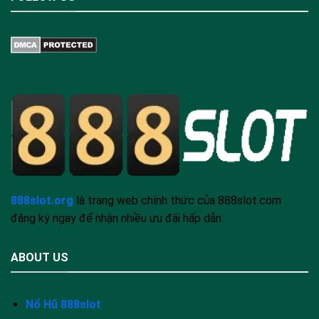
888slot.org
là trang web chính thức của 888slot.com
đăng ký ngay để nhận nhiều ưu đãi hấp dẫn
ABOUT US
Nổ Hũ 888slot