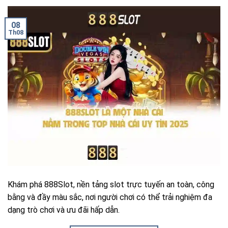
08
Th08
Khám phá 888Slot, nền tảng slot trực tuyến an toàn, công
bằng và đầy màu sắc, nơi người chơi có thể trải nghiệm đa
dạng trò chơi và ưu đãi hấp dẫn.