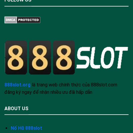
888slot.org
là trang web chính thức của 888slot.com
đăng ký ngay để nhận nhiều ưu đãi hấp dẫn
ABOUT US
Nổ Hũ 888slot