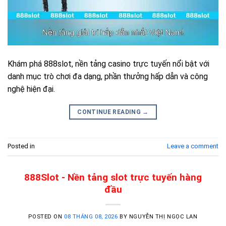
Khám phá 888slot, nền tảng casino trực tuyến nổi bật với
danh mục trò chơi đa dạng, phần thưởng hấp dẫn và công
nghệ hiện đại.
CONTINUE READING
→
Posted in
Leave a comment
888Slot - Nền tảng slot trực tuyến hàng
đầu
POSTED ON
08 THÁNG 08, 2026
BY
NGUYỄN THỊ NGỌC LAN