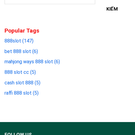
KIẾM
Popular Tags
888slot (147)
bet 888 slot (6)
mahjong ways 888 slot (6)
888 slot cc (5)
cash slot 888 (5)
raffi 888 slot (5)
FOLLOW US