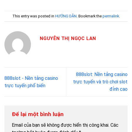
This entry was posted in
HƯỚNG DẪN
. Bookmark the
permalink
.
NGUYỄN THỊ NGỌC LAN
888slot: Nền tảng casino
888slot - Nền tảng casino
trực tuyến và trò chơi slot
trực tuyến phổ biến
đỉnh cao
Để lại một bình luận
Email của bạn sẽ không được hiển thị công khai.
Các