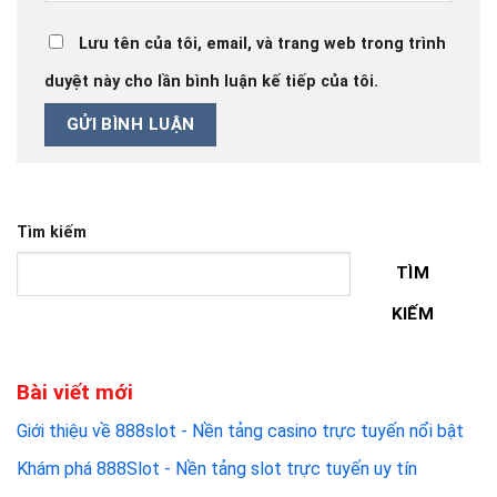
Lưu tên của tôi, email, và trang web trong trình
duyệt này cho lần bình luận kế tiếp của tôi.
Tìm kiếm
TÌM
KIẾM
Bài viết mới
Giới thiệu về 888slot - Nền tảng casino trực tuyến nổi bật
Khám phá 888Slot - Nền tảng slot trực tuyến uy tín