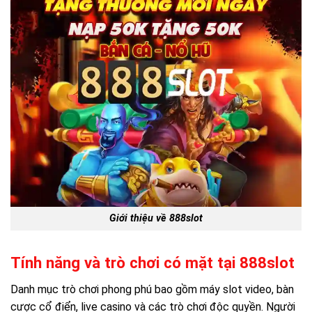
Giới thiệu về 888slot
Tính năng và trò chơi có mặt tại 888slot
Danh mục trò chơi phong phú bao gồm máy slot video, bàn
cược cổ điển, live casino và các trò chơi độc quyền. Người