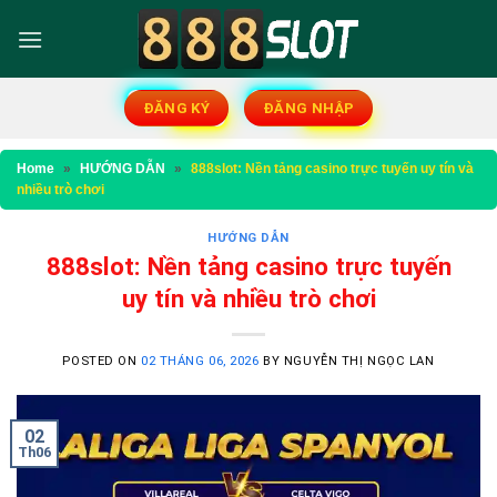
Skip
to
content
ĐĂNG KÝ
ĐĂNG NHẬP
Home
»
HƯỚNG DẪN
»
888slot: Nền tảng casino trực tuyến uy tín và
nhiều trò chơi
HƯỚNG DẪN
888slot: Nền tảng casino trực tuyến
uy tín và nhiều trò chơi
POSTED ON
02 THÁNG 06, 2026
BY
NGUYỄN THỊ NGỌC LAN
02
Th06